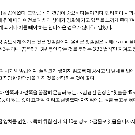
강을 꼽아왔다. 그만큼 치아 건강이 중요하다는 얘기다. 덴타피아 치과
 됨에 따라 예전보다 치아 상태가 양호해 가고 있음을 느끼게 된다”며
게 되거나 이를 빼야 하는 안타까운 경우가 많다”고 말했다.
 중요하게 여기는 것은 칫솔질이다. 올바른 칫솔질은 치태(Plaque·플
 3분 이내, 꼼꼼하게 3분 동안 닦는 것을 뜻하는 ‘3·3·3 법칙’만 지
의 시기와 방법이다. 플라크가 쌓이지 않도록 예방하고 입 냄새를 없
 적당한 탄력성을 가진 것을 선택하는 것이 좋다.
아 안쪽과 바깥쪽을 꼼꼼히 문질러 닦는다. 김경진 원장은 “칫솔을 45
듯이 닦는 것이 효과적”이라고 설명했다. 마지막에는 혀를 골고루 닦
물 양치를 권한다. 특히 취침 전에 약 10분 정도 소금물로 잇몸을 마