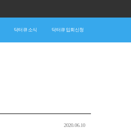
닥터큐 소식
닥터큐 입회신청
2020.06.10