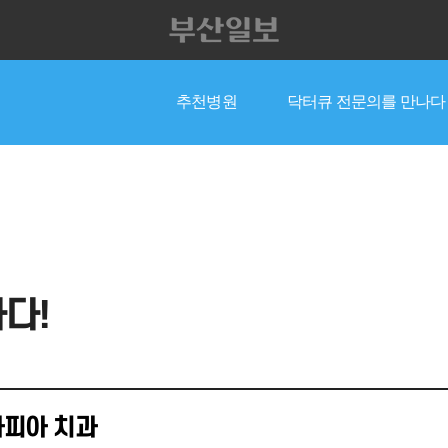
추천병원
닥터큐 전문의를 만나다
전체
종합
내과
외과
다!
타피아 치과