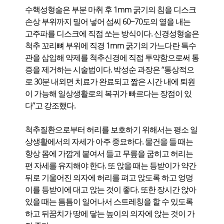
수핵성형술은 부분 마취 후 1mm 굵기의 침을 디스크
손상 부위까지 밀어 넣어 섭씨 60~70도의 열을 내는
고주파를 디스크에 직접 쏘는 방식이다. 신경성형술은
척추 꼬리뼈 부위에 직경 1mm 굵기의 가느다란 특수
관을 삽입해 약제를 척추신경에 직접 투약함으로써 통
증을 제거하는 시술법이다. 박성순 과장은 “통상적으
로 30분 내외면 치료가 완료되고 짧은 시간 내에 퇴원
이 가능해 일상생활로의 복귀가 빠르다는 장점이 있
다”고 강조했다.
척추질환으로부터 허리를 보호하기 위해서는 평소 일
상생활에서의 자세가 아주 중요하다. 물건을 들 때는
항상 몸에 가깝게 붙여서 들고 무릎을 굽히고 허리는
편 자세를 유지해야 한다. 또 앉을 때는 등받이가 약간
뒤로 기울어진 의자에 허리를 펴고 앉도록 하고 엉덩
이를 등받이에 대고 앉는 것이 좋다. 또한 장시간 앉아
있을 때는 틈틈이 일어나서 스트레칭을 할 수 있도록
하고 뒤꿈치가 땅에 닿는 높이의 의자에 앉는 것이 가