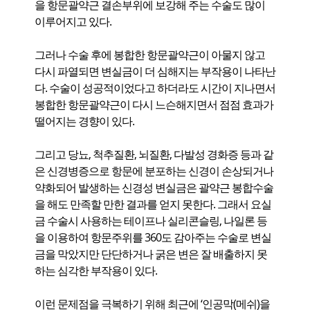
을 항문괄약근 결손부위에 보강해 주는 수술도 많이
이루어지고 있다.
그러나 수술 후에 봉합한 항문괄약근이 아물지 않고
다시 파열되면 변실금이 더 심해지는 부작용이 나타난
다. 수술이 성공적이었다고 하더라도 시간이 지나면서
봉합한 항문괄약근이 다시 느슨해지면서 점점 효과가
떨어지는 경향이 있다.
그리고 당뇨, 척추질환, 뇌질환, 다발성 경화증 등과 같
은 신경병증으로 항문에 분포하는 신경이 손상되거나
약화되어 발생하는 신경성 변실금은 괄약근 봉합수술
을 해도 만족할 만한 결과를 얻지 못한다. 그래서 요실
금 수술시 사용하는 테이프나 실리콘슬링, 나일론 등
을 이용하여 항문주위를 360도 감아주는 수술로 변실
금을 막았지만 단단하거나 굵은 변은 잘 배출하지 못
하는 심각한 부작용이 있다.
이런 문제점을 극복하기 위해 최근에 ‘인공막(메쉬)을