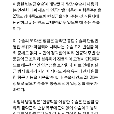
이용한 변실금수술’이 개발됐다. 탈장 수술시 사용되
는 안전한 매쉬 재질의 인공막을 이용하여 항문주변을
270도 감아줌으로써 변실금을 막아주는 것과 동시에
단단하고 굵은 변도 잘 배변할 수 있도록 해 주는 수술
이다.
이 수술의 또 다른 장점은 괄약근 봉합수술의 단점인
봉합 부위가 파열되어 나타나는 수술 초기 변실금 악
화 증세도 없다. 시간이 경과함에 따라 인공막 주변 항
문괄약근 조직과 섬유화가 진행되어 고정이 단단해지
므로 해부학적인 안정성을 보장한다. 이로 인해 변실
금 방지 효과가 시간이 지나도 계속 유지되면서 원활
한 항문 기능을 지속할 수 있다. 수술시간도 20~30분
정도로 짧으며 수술후 통증도 적어 일상생활 복귀가
빠르다.
최정석 병원장은 “인공막을 이용한 수술은 변실금 종
류와 괄약근의 손상 유무에 관계없이 수술이 가능해
환자들의 만족도가 높았다. 변실금이 있는 경우 참지