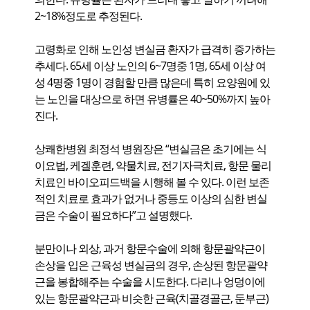
2~18%정도로 추정된다.
고령화로 인해 노인성 변실금 환자가 급격히 증가하는
추세다. 65세 이상 노인의 6~7명중 1명, 65세 이상 여
성 4명중 1명이 경험할 만큼 많은데 특히 요양원에 있
는 노인을 대상으로 하면 유병률은 40~50%까지 높아
진다.
상쾌한병원 최정석 병원장은 “변실금은 초기에는 식
이요법, 케겔훈련, 약물치료, 전기자극치료, 항문 물리
치료인 바이오피드백을 시행해 볼 수 있다. 이런 보존
적인 치료로 효과가 없거나 중등도 이상의 심한 변실
금은 수술이 필요하다”고 설명했다.
분만이나 외상, 과거 항문수술에 의해 항문괄약근이
손상을 입은 근육성 변실금의 경우, 손상된 항문괄약
근을 봉합해주는 수술을 시도한다. 다리나 엉덩이에
있는 항문괄약근과 비슷한 근육(치골경골근, 둔부근)