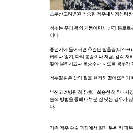
​△
부산고려병원 최승현 척추내시경센터장이
척추는 우리 몸의 기둥이면서 신경 통로로써
이다.
중년기에 들어서면 추간판 탈출증(디스크),
허리나 엉치, 다리 통증이나 저림, 감각 
찾아 물리치료나 통증주사 치료를 경우가 적
척추질환은 삶의 질을 현저히 떨어뜨리기 
부산고려병원 척추센터 최승현 척추내시경센터
술적 방법을 통해 대부분 잘 낫는 경우가 많
다.
기존 척추 수술 과정에서 절개 부위 커 피부