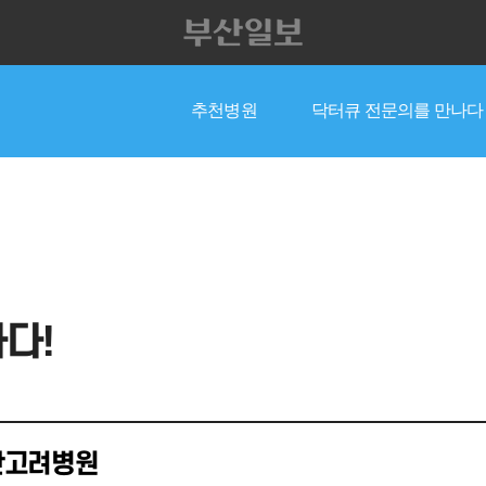
추천병원
닥터큐 전문의를 만나다
전체
종합
내과
외과
다!
산고려병원