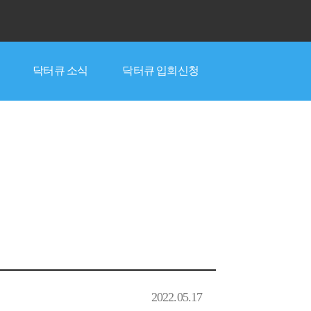
닥터큐 소식
닥터큐 입회신청
2022.05.17