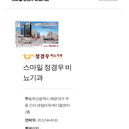
스마일 정경우 비
뇨기과
주소
부산광역시 해운대구 우
동 1516 센텀타워 메디컬센터
2층
연락처
: 051)744-8181
홈페이지
: