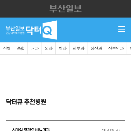
전체
종합
내과
외과
치과
피부과
정신과
산부인과
닥터큐 추천병원
2014.09.20
스마일 정경우 비뇨기과