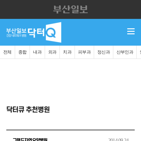
전체
종합
내과
외과
치과
피부과
정신과
산부인과
닥터큐 추천병원
2014.09.24
그랜드자연요양병원